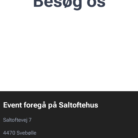
Besøg os
Event foregå på Saltoftehus
Saltoftevej 7
4470 Svebølle