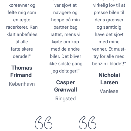
køreevner og
var sjovt at
virkelig lov til at
følte mig som
navigere og
presse bilen til
en ægte
heppe på min
dens grænser
racerkører. Kan
partner bag
og samtidig
klart anbefales
rattet, mens vi
have det sjovt
til alle
kørte om kap
med mine
fartelskere
med de andre
venner. Et must-
derude!"
biler. Det bliver
try for alle med
ikke sidste gang
benzin i blodet!"
Thomas
jeg deltager!"
Frimand
Nicholai
Casper
Larsen
København
Grønwall
Vanløse
Ringsted