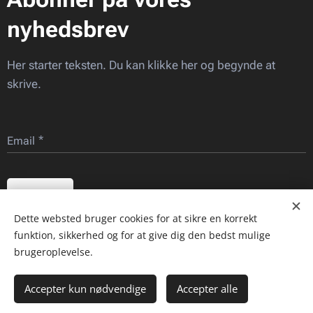
nyhedsbrev
Her starter teksten. Du kan klikke her og begynde at
skrive.
Email
Send
Dette websted bruger cookies for at sikre en korrekt
funktion, sikkerhed og for at give dig den bedst mulige
Billeder leveret af Djævleras.dk
brugeroplevelse.
Accepter kun nødvendige
Accepter alle
Djævleræs.dk
Cookies