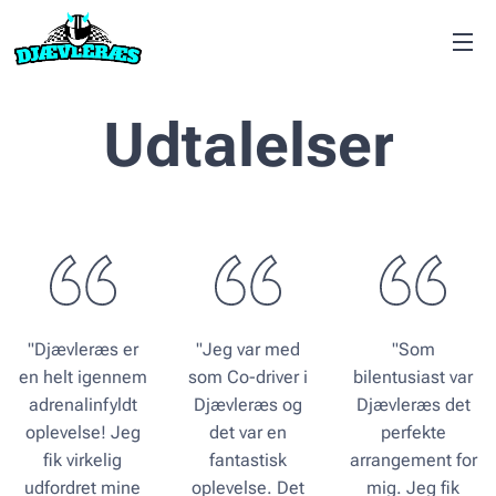
Udtalelser
"Djævleræs er
"Jeg var med
"Som
en helt igennem
som Co-driver i
bilentusiast var
adrenalinfyldt
Djævleræs og
Djævleræs det
oplevelse! Jeg
det var en
perfekte
fik virkelig
fantastisk
arrangement for
udfordret mine
oplevelse. Det
mig. Jeg fik