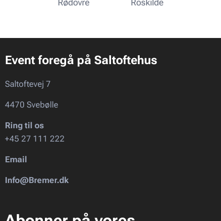
Rødovre
Roskilde
Event foregå på Saltoftehus
Saltoftevej 7
4470 Svebølle
Ring til os
+45 27 111 222
Email
Info@Bremer.dk
Abonner på vores